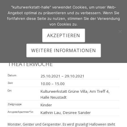
"kulturwerkstatt-halle" verwendet Cookies, um unser Web-
Zum
Angebot optimal zu präsentieren und zu verbessern. Wenn Sie
Inhalt
fortfahren diese Seite zu nutzen, stimmen Sie der Verwendung
von Cookies zu.
springen
AKZEPTIEREN
HAUPTMENÜ
WEITERE INFORMATIONEN
THEATERWOCHE
Datum
25.10.2021 – 29.10.2021
Zeit
10.00 – 15.00
Ort
Kulturwerkstatt Grüne Villa, Am Treff 4,
Halle Neustadt
Zielgruppe
Kinder
Ansprechpartner*in
Kathrin Lau, Desiree Sander
Monster, Geister und Gespenster. Es wird gruselig! Halloween steht