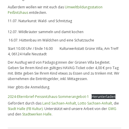
Außerdem wollen wir mit euch das
Umweltbildungsstation
Peißnitzhaus
entdecken.
11.07. Naturkunst: Wald- und Schnitztag
12.07. Wildkräuter sammeln und damit kochen
16.07. Hüttenbau im Wäldchen und eine Schatzsuche
Start 10.00 Uhr / Ende 16.00
Kulturwerkstatt Grüne Villa, Am Treff
4, 06124 Halle Neustadt
Der Ausflug wird von Pädagog:innen der Grünen Villa begleitet.
Geben Sie Ihrem Kind
ein gültiges HAVAG-Ticket oder 4,00 € pro Tag
mit. Bitte geben Sie Ihrem Kind etwas zu Essen und zu trinken mit.
Wir
übernehmen die Eintrittsgelder, inkl. Mittagessen.
Hier gibts die Anmeldung.
2024-Elternbrief-Peissnitzhaus-Sommerangebot-1
Herunterladen
Gefördert durch das
Land Sachsen-Anhalt
,
Lotto Sachsen-Anhalt
, die
Stadt Halle (FB Kultur).
Unterstützt wird unsere Arbeit von der
GWG
und den
Stadtwerken Halle
.