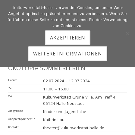
"kulturwerkstatt-halle" verwendet Cookies, um unser Web-
Zum
Angebot optimal zu präsentieren und zu verbessern. Wenn Sie
Inhalt
fortfahren diese Seite zu nutzen, stimmen Sie der Verwendung
von Cookies zu.
springen
AKZEPTIEREN
HAUPTMENÜ
WEITERE INFORMATIONEN
ÖKOTOPIA SOMMERFERIEN
Datum
02.07.2024 – 12.07.2024
Zeit
11.00 – 16.00
Ort
Kulturwerkstatt Grüne Villa, Am Treff 4,
06124 Halle Neustadt
Zielgruppe
Kinder und Jugendliche
Ansprechpartner*in
Kathrin Lau
Kontakt
theater@kulturwerkstatt-halle.de