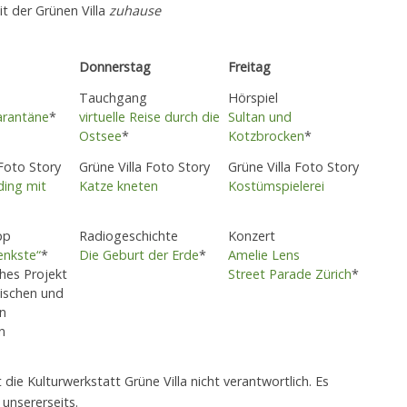
t der Grünen Villa
zuhause
Donnerstag
Freitag
Tauchgang
Hörspiel
arantäne
*
virtuelle Reise durch die
Sultan und
Ostsee
*
Kotzbrocken
*
 Foto Story
Grüne Villa Foto Story
Grüne Villa Foto Story
ding mit
Katze kneten
Kostümspielerei
pp
Radiogeschichte
Konzert
enkste“
*
Die Geburt der Erd
e
*
Amelie Lens
ches Projekt
Street Parade Zürich
*
ischen und
n
n
die Kulturwerkstatt Grüne Villa nicht verantwortlich. Es
unsererseits.