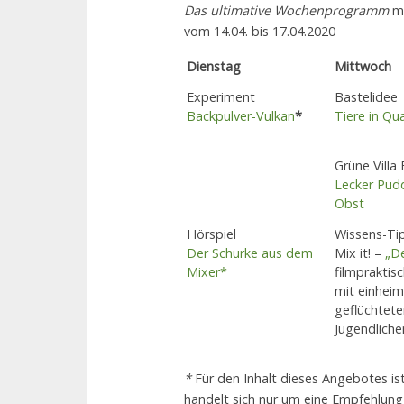
Das ultimative Wochenprogramm
mi
vom 14.04. bis 17.04.2020
Dienstag
Mittwoch
Experiment
Bastelidee
Backpulver-Vulkan
*
Tiere in Qu
Grüne Villa
Lecker Pud
Obst
Hörspiel
Wissens-Ti
Der Schurke aus dem
Mix it! –
„D
Mixer*
filmpraktis
mit einheim
geflüchtete
Jugendliche
*
Für den Inhalt dieses Angebotes ist 
handelt sich nur um eine Empfehlung 