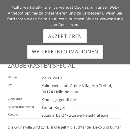
"kulturwerkstatt-halle" verwendet Cookies, um unser Web-
Zum
Angebot optimal zu präsentieren und zu verbessern. Wenn Sie
Inhalt
fortfahren diese Seite zu nutzen, stimmen Sie der Verwendung
von Cookies zu.
springen
AKZEPTIEREN
HAUPTMENÜ
WEITERE INFORMATIONEN
ZAUBERKASTEN SPECIAL
Datum
23.11.2019
Ort
Kulturwerkstatt Grüne Villa, Am Treff 4,
06124 Halle-Neustadt
Zielgruppe
Kinder, Jugendliche
Ansprechpartner*in
Stefan Kegel
Kontakt
sozialarbeit@kulturwerkstatt-halle.de
Die Grüne Villa wird zur Diskokugel! Mit leuchtender Deko und bunten