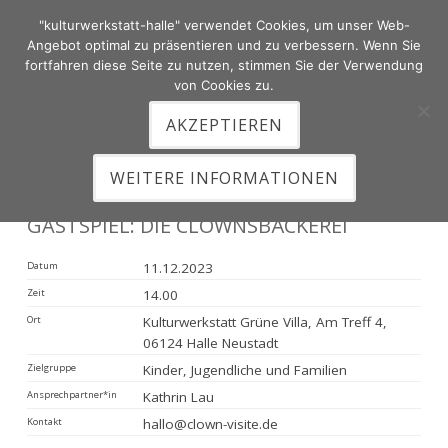
"kulturwerkstatt-halle" verwendet Cookies, um unser Web-
Zum
Angebot optimal zu präsentieren und zu verbessern. Wenn Sie
Inhalt
fortfahren diese Seite zu nutzen, stimmen Sie der Verwendung
von Cookies zu.
springen
AKZEPTIEREN
HAUPTMENÜ
WEITERE INFORMATIONEN
GASTSPIEL: DIE CLOWNSBÄCKEREI
Datum
11.12.2023
Zeit
14.00
Ort
Kulturwerkstatt Grüne Villa, Am Treff 4,
06124 Halle Neustadt
Zielgruppe
Kinder, Jugendliche und Familien
Ansprechpartner*in
Kathrin Lau
Kontakt
hallo@clown-visite.de