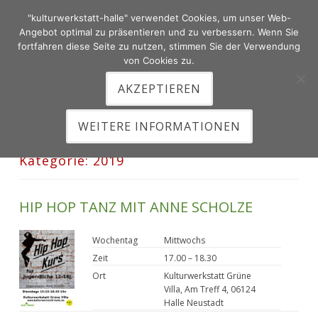
"kulturwerkstatt-halle" verwendet Cookies, um unser Web-
Zum
Angebot optimal zu präsentieren und zu verbessern. Wenn Sie
Inhalt
fortfahren diese Seite zu nutzen, stimmen Sie der Verwendung
von Cookies zu.
springen
AKZEPTIEREN
HAUPTMENÜ
WEITERE INFORMATIONEN
Kategorie:
2019
HIP HOP TANZ MIT ANNE SCHOLZE
Wochentag
Mittwochs
Zeit
17.00 – 18.30
Ort
Kulturwerkstatt Grüne
Villa, Am Treff 4, 06124
Halle Neustadt